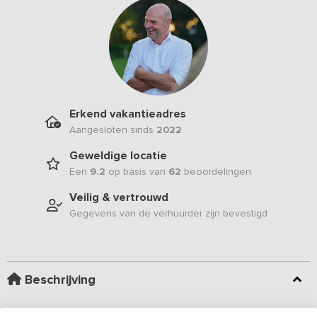
Erkend vakantieadres
Aangesloten sinds
2022
Geweldige locatie
Een
9.2
op basis van
62
beoordelingen
Veilig & vertrouwd
Gegevens van de verhuurder zijn bevestigd
Beschrijving
Te midden van het uitgestrekte platteland vind je dit unieke