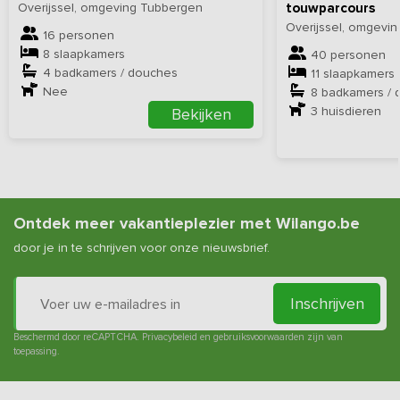
Overijssel, omgeving Tubbergen
touwparcours
Overijssel, omgev
16 personen
8 slaapkamers
40 personen
4 badkamers / douches
11 slaapkamers
Nee
8 badkamers / 
3
huisdieren
Bekijken
Ontdek meer vakantieplezier met Wilango.be
door je in te schrijven voor onze nieuwsbrief.
Inschrijven
Beschermd door reCAPTCHA.
Privacybeleid
en
gebruiksvoorwaarden
zijn van
toepassing.