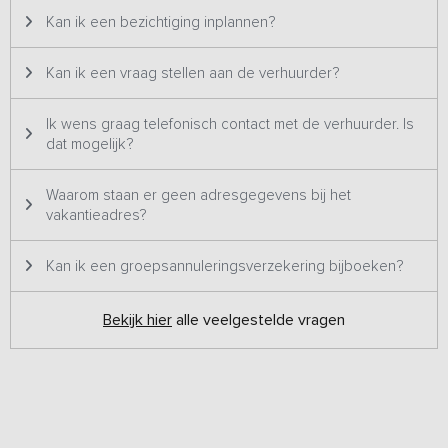
heeft een extra slaapkamer en in de badkamer een badkuip, om
Kan ik een bezichtiging inplannen?
even heerlijk te ontspannen en weg te dromen. Alle 4
appartementen zijn intern geschakeld met de grote algemene
Kan ik een vraag stellen aan de verhuurder?
ruimte.
Ik wens graag telefonisch contact met de verhuurder. Is
Buiten
dat mogelijk?
Het buitenterrein biedt volop mogelijkheden om te ontspannen en
het boerenleven van dichtbij te ervaren. Verspreid over het erf
vind je verschillende terrassen waar je op elk moment van de dag
Waarom staan er geen adresgegevens bij het
van de zon kunt genieten. Vanuit de tuin kijk je uit op de
vakantieadres?
weilanden met dieren – een mooie kans om het landleven van
dichtbij mee te maken. Omdat het erf een actieve werkplek is waar
Kan ik een groepsannuleringsverzekering bijboeken?
dagelijks met machines wordt gewerkt en dieren verzorgd worden,
is rondlopen op eigen risico. Wees dus alert en ga respectvol om
Bekijk hier
alle veelgestelde vragen
met de omgeving. Het is goed om te weten dat de accommodatie
rustig en landelijk gelegen is, op enige afstand van grote steden.
Goed om te weten
- Huisdieren zijn na overleg welkom in appartement 1 en 2
(maximaal 2).
- Heb je zin om te barbecueën? Het is mogelijk om tegen een