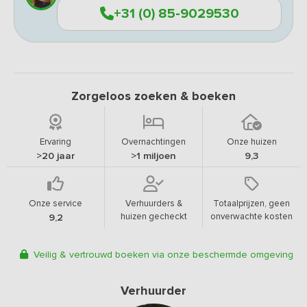
+31 (0) 85-9029530
Zorgeloos zoeken & boeken
Ervaring
Overnachtingen
Onze huizen
>20 jaar
>1 miljoen
9,3
Onze service
Verhuurders &
Totaalprijzen, geen
huizen gecheckt
onverwachte kosten
9,2
Veilig & vertrouwd boeken via onze beschermde omgeving
Verhuurder