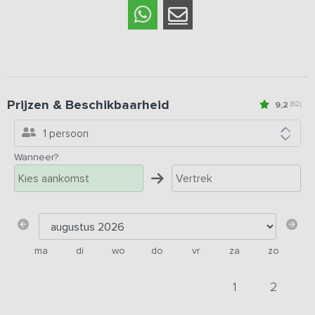
Prijzen & Beschikbaarheid
9,2
(62)
1 persoon
Wanneer?
ma
di
wo
do
vr
za
zo
1
2