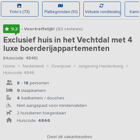
Foto's (73)
Plattegronden (10)
Virtuele rondleiding
Kamer
9,2
• Voortreffelijk!
(62
reviews
)
Exclusief huis in het Vechtdal met 4
luxe boerderijappartementen
(Huiscode: 4846)
Home
>
Nederland
>
Overijssel
>
omgeving Hardenberg
>
Huiscode 4846
8 - 18
personen
9
slaapkamers
4
badkamers / douches
Niet aangepast voor mindervaliden
2 huisdieren toegestaan
Huiscode:
4846
Deel dit vakantieadres: