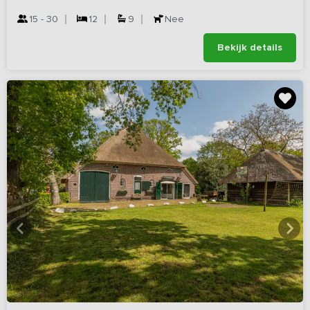
15 - 30
12
9
Nee
Bekijk details