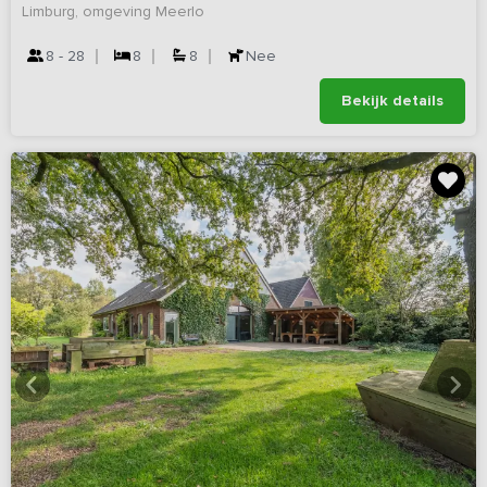
Limburg, omgeving Meerlo
8 - 28
8
8
Nee
Bekijk details