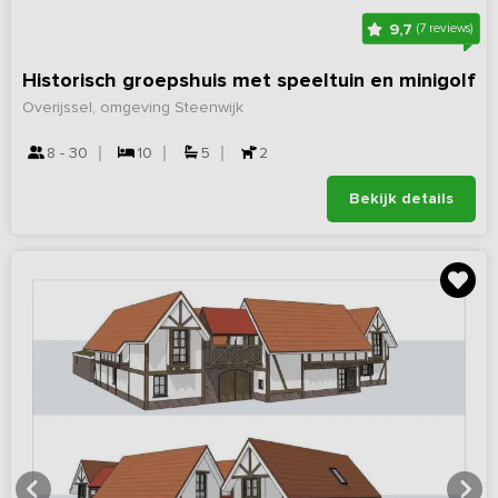
9,7
(7 reviews)
Historisch groepshuis met speeltuin en minigolf
Overijssel, omgeving Steenwijk
8 - 30
10
5
2
Bekijk details