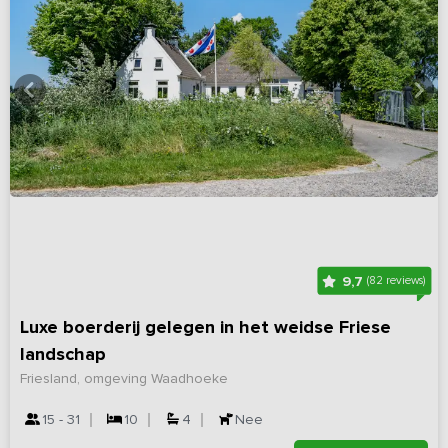
9,7
(82 reviews)
Luxe boerderij gelegen in het weidse Friese
landschap
Friesland, omgeving Waadhoeke
15 - 31
10
4
Nee