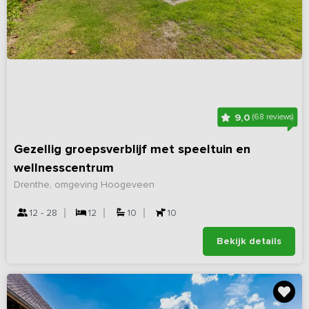
9,0
(68 reviews)
Gezellig groepsverblijf met speeltuin en
wellnesscentrum
Drenthe, omgeving Hoogeveen
12 - 28
12
10
10
Bekijk details