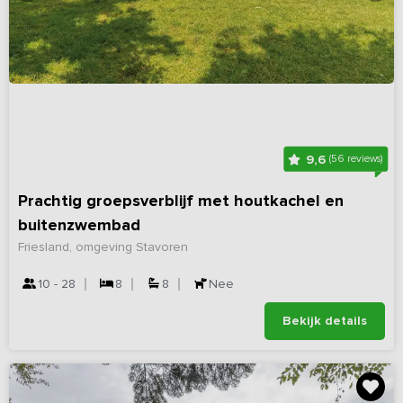
9,6
(56 reviews)
Prachtig groepsverblijf met houtkachel en
buitenzwembad
Friesland, omgeving Stavoren
10 - 28
8
8
Nee
Bekijk details