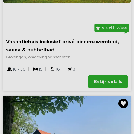
9,6
(65 reviews)
Vakantiehuis inclusief privé binnenzwembad,
sauna & bubbelbad
Groningen, omgeving Winschoten
10 - 30
15
16
3
Bekijk details