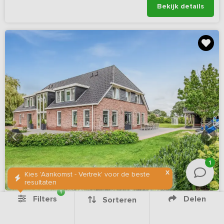
Bekijk details
1
X
Kies 'Aankomst - Vertrek' voor de beste
resultaten
1
Filters
Delen
Sorteren