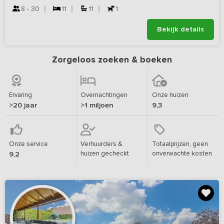
8 - 30
11
11
1
Bekijk details
Zorgeloos zoeken & boeken
Ervaring
Overnachtingen
Onze huizen
>20 jaar
>1 miljoen
9,3
Onze service
Verhuurders &
Totaalprijzen, geen
huizen gecheckt
onverwachte kosten
9,2