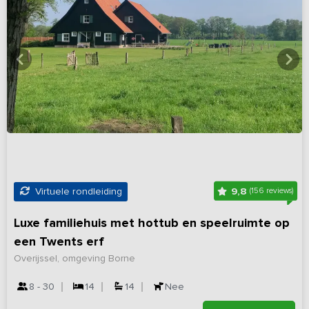
9,8
Virtuele rondleiding
(156 reviews)
Luxe familiehuis met hottub en speelruimte op
een Twents erf
Overijssel, omgeving Borne
8 - 30
14
14
Nee