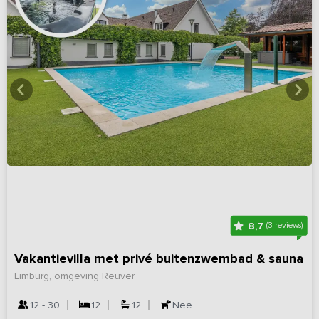
8,7
(3 reviews)
Vakantievilla met privé buitenzwembad & sauna
Limburg, omgeving Reuver
12 - 30
12
12
Nee