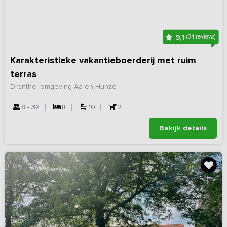
9,1
(34 reviews)
Karakteristieke vakantieboerderij met ruim
terras
Drenthe, omgeving Aa en Hunze
8 - 32
8
10
2
Bekijk details