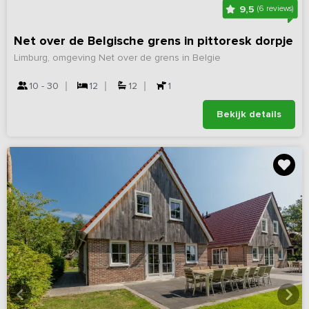
9,5
(6 reviews)
Net over de Belgische grens in pittoresk dorpje
Limburg, omgeving Net over de grens in Belgie
10 - 30
12
12
1
Bekijk details