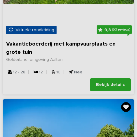
9,3
Virtuele rondleiding
(53 reviews)
Vakantieboerderij met kampvuurplaats en
grote tuin
Gelderland, omgeving Aalten
12 - 28
12
10
Nee
Bekijk details