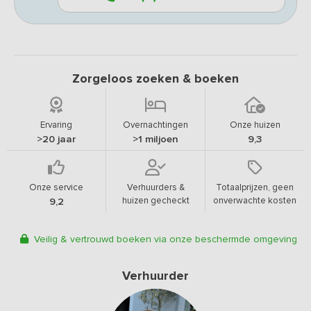
Zorgeloos zoeken & boeken
Ervaring
Overnachtingen
Onze huizen
>20 jaar
>1 miljoen
9,3
Onze service
Verhuurders &
Totaalprijzen, geen
huizen gecheckt
onverwachte kosten
9,2
Veilig & vertrouwd boeken via onze beschermde omgeving
Verhuurder