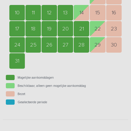
10
11
12
13
14
15
16
17
18
19
20
21
22
23
24
25
26
27
28
29
30
31
Mogelijke aankomstdagen
Beschikbaar, alleen geen mogelijke aankomstdag
Bezet
Geselecteerde periode