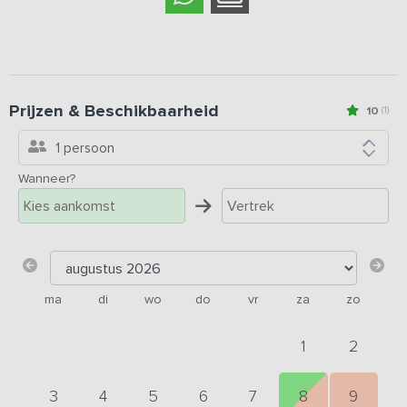
Prijzen & Beschikbaarheid
10
(1)
1 persoon
Wanneer?
ma
di
wo
do
vr
za
zo
1
2
3
4
5
6
7
8
9