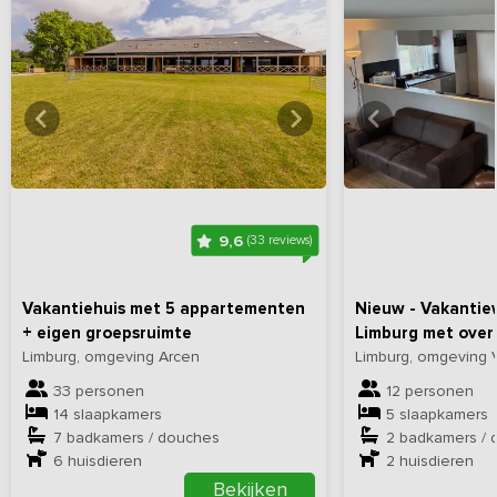
Bekijk
hier
alle foto's
Bekijk
hi
9,6
(33 reviews)
Vakantiehuis met 5 appartementen
Nieuw - Vakantie
+ eigen groepsruimte
Limburg met over
Limburg, omgeving Arcen
Limburg, omgeving 
33 personen
12 personen
14 slaapkamers
5 slaapkamers
7 badkamers / douches
2 badkamers / 
6
huisdieren
2
huisdieren
Bekijken