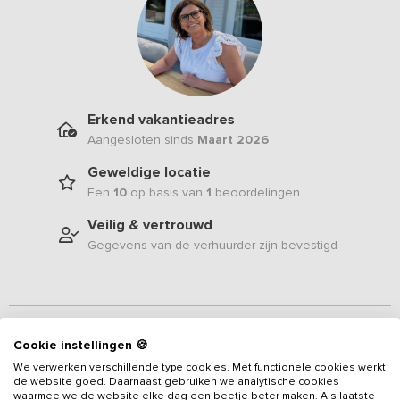
Erkend vakantieadres
Aangesloten sinds
Maart 2026
Geweldige locatie
Een
10
op basis van
1
beoordelingen
Veilig & vertrouwd
Gegevens van de verhuurder zijn bevestigd
Beschrijving
Cookie instellingen 🍪
We verwerken verschillende type cookies. Met functionele cookies werkt
Nieuw in ons aanbod sinds maart 2026
-
Dit sfeervolle
de website goed. Daarnaast gebruiken we analytische cookies
vakantieadres voor 10 personen ligt in het groene Brabantse
waarmee we de website elke dag een beetje beter maken. Als laatste