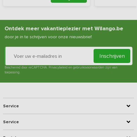
Ontdek meer vakantieplezier met Wilango.be
door je in te schrijven voor onze nieuwsbrief.
Inschrijven
Beschermd door reCAPTCHA.
Privacybeleid
en
gebruiksvoorwaarden
zijn van
toepassing.
Service
Service