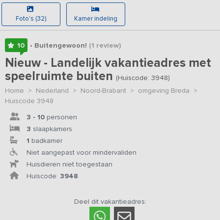
Foto's (32)
Kamer indeling
10
• Buitengewoon!
(1
review
)
Nieuw - Landelijk vakantieadres met
speelruimte buiten
(Huiscode: 3948)
Home
>
Nederland
>
Noord-Brabant
>
omgeving Breda
>
Huiscode 3948
3 - 10
personen
3
slaapkamers
1
badkamer
Niet aangepast voor mindervaliden
Huisdieren niet toegestaan
Huiscode:
3948
Deel dit vakantieadres: